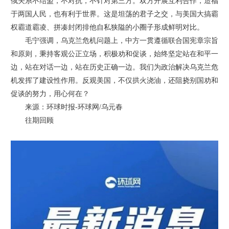
俄关系不结盟，不对抗，不针对第三方。双方开展互利合作，造福
于两国人民，也有利于世界。这是坦荡的君子之交，与美国大搞霸
权霸道霸凌、拼凑封闭排他自私狭隘的小圈子形成鲜明对比。
毛宁强调，乌克兰危机问题上，中方一贯遵循联合国宪章宗旨
和原则，秉持客观公正立场，积极劝和促谈，始终坚定站在和平一
边，站在对话一边，站在历史正确一边。我们为政治解决乌克兰危
机发挥了建设性作用。反观美国，不仅拱火浇油，还阻挠别国劝和
促谈的努力，用心何在？
来源：环球时报-环球网/乌元春
往期回顾