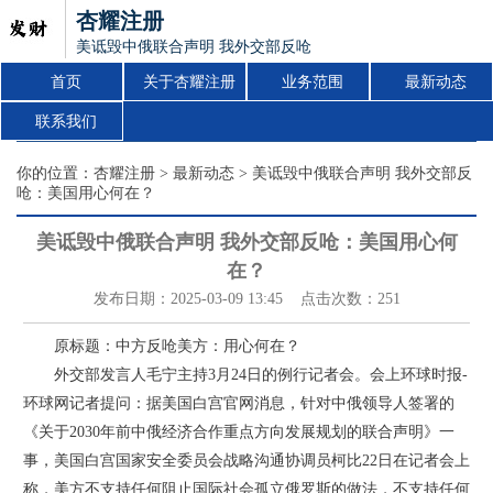
杏耀注册
美诋毁中俄联合声明 我外交部反呛：美国用心何在？
首页
关于杏耀注册
业务范围
最新动态
联系我们
你的位置：
杏耀注册
>
最新动态
> 美诋毁中俄联合声明 我外交部反
呛：美国用心何在？
美诋毁中俄联合声明 我外交部反呛：美国用心何
在？
发布日期：2025-03-09 13:45 点击次数：251
原标题：中方反呛美方：用心何在？
外交部发言人毛宁主持3月24日的例行记者会。会上环球时报-
环球网记者提问：据美国白宫官网消息，针对中俄领导人签署的
《关于2030年前中俄经济合作重点方向发展规划的联合声明》一
事，美国白宫国家安全委员会战略沟通协调员柯比22日在记者会上
称，美方不支持任何阻止国际社会孤立俄罗斯的做法，不支持任何