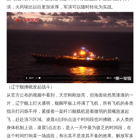
演，火药味比以往更加浓厚，军演可以随时转化为实战。
（辽宁舰拂晓发起战斗）
从官方公布的视频中看到，天空刚刚放亮，但海面依然黑漆漆的一
片，辽宁舰上灯火通明，舰艉甲板上停满了飞机，所有飞机的各类
指示灯闪烁不停，紧接着一架歼15舰载机迎着微弱的晨曦急速起
飞，赶赴演习区域。凌晨4点到6点这个时间段也叫拂晓，从人类的
身体机制上说，凌晨5点左右，是人一天中最为疲乏的时间段，在
这个时间打响某一场战役，有出其不意攻其不备的效果。解放军多