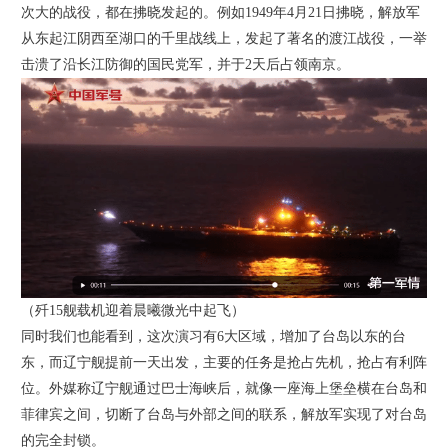
次大的战役，都在拂晓发起的。例如1949年4月21日拂晓，解放军
从东起江阴西至湖口的千里战线上，发起了著名的渡江战役，一举
击溃了沿长江防御的国民党军，并于2天后占领南京。
（歼15舰载机迎着晨曦微光中起飞）
同时我们也能看到，这次演习有6大区域，增加了台岛以东的台
东，而辽宁舰提前一天出发，主要的任务是抢占先机，抢占有利阵
位。外媒称辽宁舰通过巴士海峡后，就像一座海上堡垒横在台岛和
菲律宾之间，切断了台岛与外部之间的联系，解放军实现了对台岛
的完全封锁。